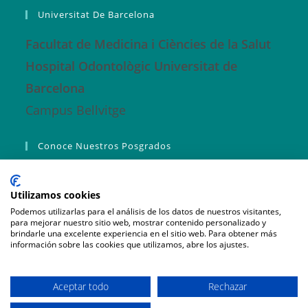
Universitat De Barcelona
Facultat de Medicina i Ciències de la Salut
Hospital Odontològic Universitat de
Barcelona
Campus Bellvitge
Conoce Nuestros Posgrados
Master ORO
Utilizamos cookies
Máster Fundamentos RO
Podemos utilizarlas para el análisis de los datos de nuestros visitantes,
para mejorar nuestro sitio web, mostrar contenido personalizado y
Curso de Experto en Trastornos del Sueño y DCM
brindarle una excelente experiencia en el sitio web. Para obtener más
información sobre las cookies que utilizamos, abre los ajustes.
Pre-incripción
Aceptar todo
Rechazar