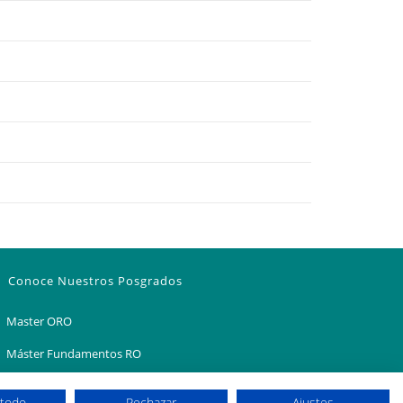
Conoce Nuestros Posgrados
Master ORO
Máster Fundamentos RO
Curso de Experto en Trastornos del Sueño y DCM
 todo
Rechazar
Ajustes