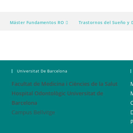
Máster Fundamentos RO
Trastornos del Sueño y
Universitat De Barcelona
Facultat de Medicina i Ciències de la Salut
Hospital Odontològic Universitat de
Barcelona
C
Campus Bellvitge
P