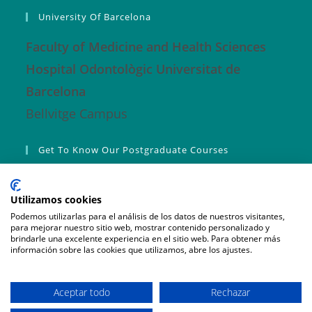
University Of Barcelona
Faculty of Medicine and Health Sciences
Hospital Odontològic Universitat de
Barcelona
Bellvitge Campus
Get To Know Our Postgraduate Courses
Master ORO
Utilizamos cookies
RO Fundamentals Master
Podemos utilizarlas para el análisis de los datos de nuestros visitantes,
para mejorar nuestro sitio web, mostrar contenido personalizado y
Expert Course in Sleep Disorders and DCM
brindarle una excelente experiencia en el sitio web. Para obtener más
información sobre las cookies que utilizamos, abre los ajustes.
Pre-registration
Aceptar todo
Rechazar