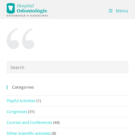
Skip
Menu
to
content
Pre
Es
to
Categories
clo
the
Playful Activities
(1)
sea
pan
Congresses
(31)
Courses and Conferences
(44)
Other Scientific activities
(8)