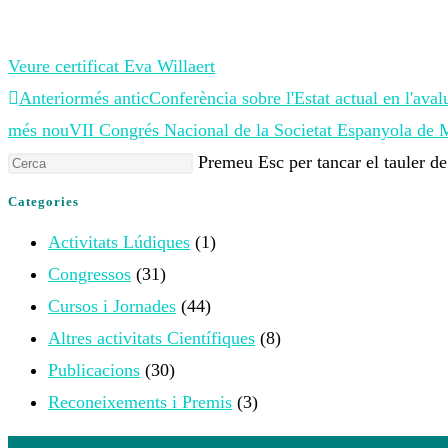
Veure certificat Eva Willaert
Anterior
més antic
Conferència sobre l'Estat actual en l'ava
més nou
VII Congrés Nacional de la Societat Espanyola de
Premeu Esc per tancar el tauler de
Categories
Activitats Lúdiques
(1)
Congressos
(31)
Cursos i Jornades
(44)
Altres activitats Científiques
(8)
Publicacions
(30)
Reconeixements i Premis
(3)