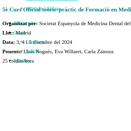
Activitats Lúdiques
5è Curs Oficial teòric-pràctic de Formació en Med
Organitzat per:
Societat Espanyola de Medicina Dental d
Bibliografia
Lloc:
Madrid
Català
Data:
3, 4 i 5 d'octubre del 2024
Castellano
Ponents:
Lluís Nogués, Eva Willaert, Carla Zamora
English
25 crèdits/hora
Alumnes