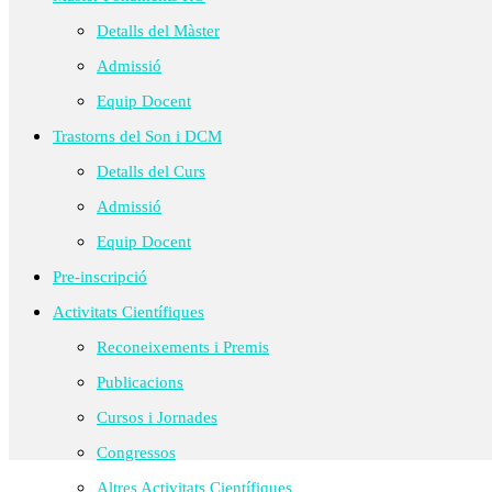
Detalls del Màster
Admissió
Equip Docent
Trastorns del Son i DCM
Detalls del Curs
Admissió
Equip Docent
Pre-inscripció
Activitats Científiques
Reconeixements i Premis
Publicacions
Cursos i Jornades
Congressos
Altres Activitats Científiques