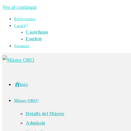
Ves al contingut
Bibliografia
Català
Castellano
English
Alumnes
Inici
Màster ORO
Detalls del Màster
Admissió