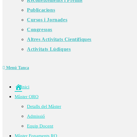
Reconeixements i Premis
Publicacions
Cursos i Jornades
Congressos
Altres Activitats Científiques
Activitats Lúdiques
Menú
Tanca
Inici
Màster ORO
Detalls del Màster
Admissió
Equip Docent
Màster Fonaments RO