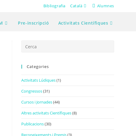
Bibliografia
Català
Alumnes
CM
Pre-inscripció
Activitats Científiques
Categories
Activitats Lúdiques
(1)
Congressos
(31)
Cursos i Jornades
(44)
Altres activitats Científiques
(8)
Publicacions
(30)
Reconeixements i Premis
(3)