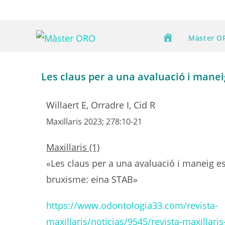
Màster O
Les claus per a una avaluació i mane
Willaert E, Orradre I, Cid R
Maxillaris 2023; 278:10-21
Maxillaris (1)
«Les claus per a una avaluació i maneig es
bruxisme: eina STAB»
https://www.odontologia33.com/revista-
maxillaris/noticias/9545/revista-maxillar