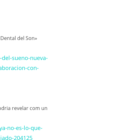
 Dental del Son»
l-del-sueno-nueva-
laboracion-con-
 podria revelar com un
ya-no-es-lo-que-
liado-204125