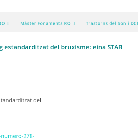
RO
Màster Fonaments RO
Trastorns del Son i D
ig estandarditzat del bruxisme: eina STAB
tandarditzat del
is-numero-278-