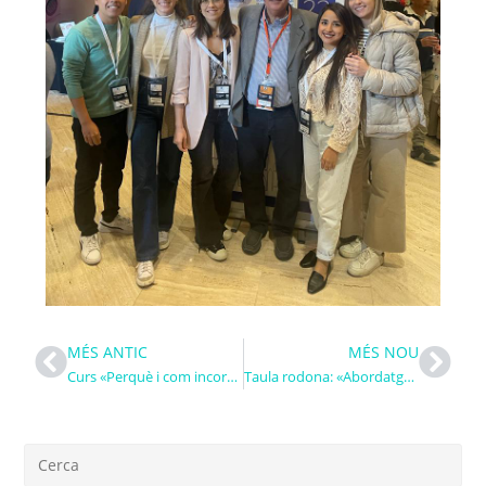
MÉS ANTIC
MÉS NOU
Curs «Perquè i com incorporo la Medicina Dental del Son a la meva pràctica»
Taula rodona: «Abordatge del tractament amb DAM en pacients amb AOS»